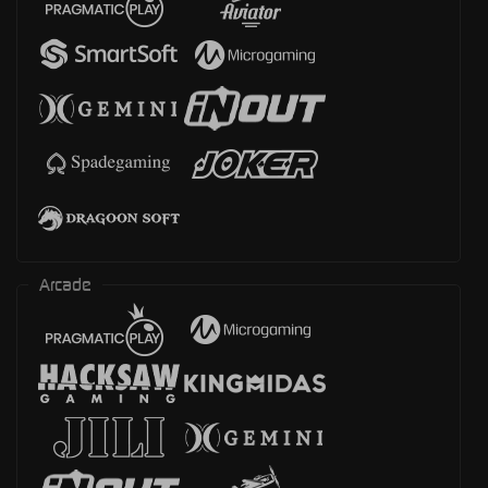
Arcade