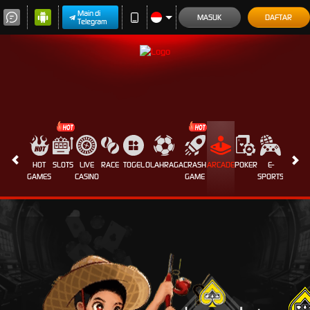
Main di
MASUK
DAFTAR
Telegram
HOT
SLOTS
LIVE
RACE
TOGEL
OLAHRAGA
CRASH
ARCADE
POKER
E-
SABUN
GAMES
CASINO
GAME
SPORTS
AYAM