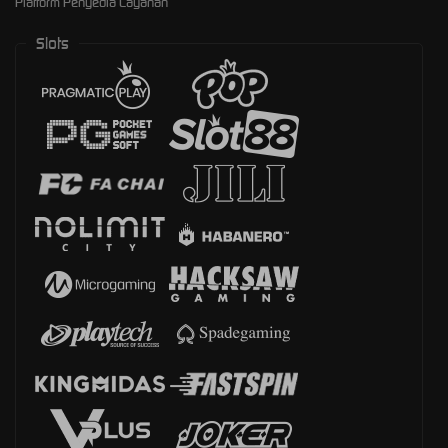
Platform Penyedia Layanan
Slots