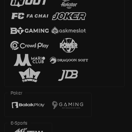
Poker
E-Sports