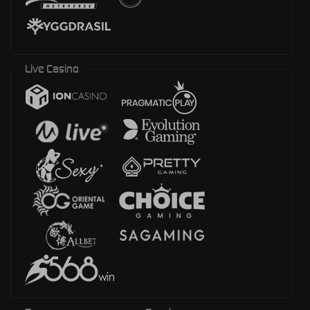
Live Casino