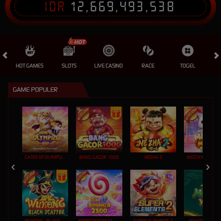
IDR
12,669,493,538
HOT GAMES
SLOTS
LIVE CASINO
RACE
TOGEL
OL
GAME POPULER
GATES OF OLYMPUS POP
BANG GACOR 1000
NEZHA 2
MOCHI MANIA 1
WUKONG - BLACK SCATTER
SWEET BONANZA 2500
SUPER ELEMENTS 2
MAHJONG WAYS