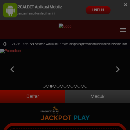
×
REALBET Aplikasi Mobile
UNDUH
Jangan tampilkan lagi hari ini
 30-Sep-2026 14.59.59. Selama waktu ini, PP Virtual Sports permainan tidak akan tersedia. Ka
Daftar
Masuk
JACKPOT
PLAY