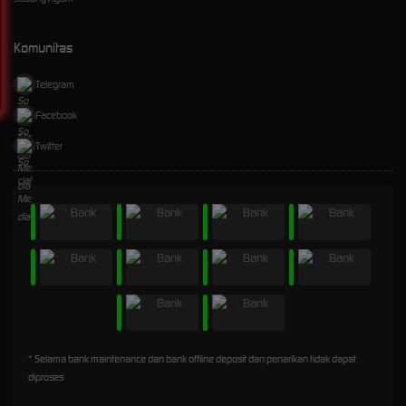
Komunitas
Telegram
Facebook
Twitter
* Selama bank maintenance dan bank offline deposit dan penarikan tidak dapat
diproses