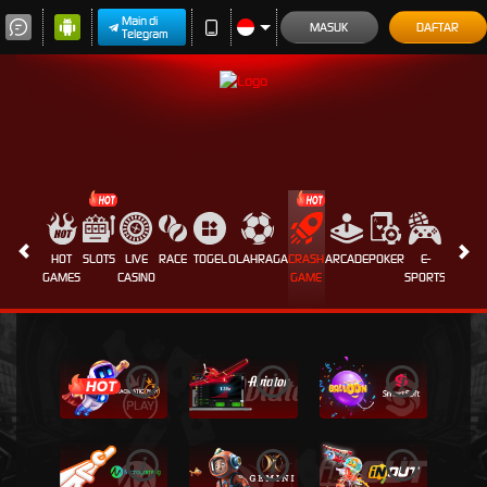
Main di
MASUK
DAFTAR
Telegram
HOT
SLOTS
LIVE
RACE
TOGEL
OLAHRAGA
CRASH
ARCADE
POKER
E-
SABUN
GAMES
CASINO
GAME
SPORTS
AYAM
i
i
i
i
i
i