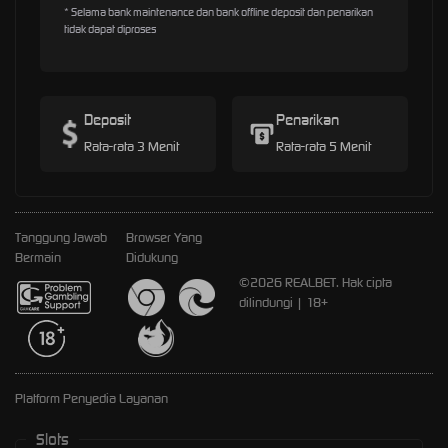
* Selama bank maintenance dan bank offline deposit dan penarikan
tidak dapat diproses
Deposit
Penarikan
Rata-rata 3 Menit
Rata-rata 5 Menit
Tanggung Jawab
Browser Yang
Bermain
Didukung
©2026 REALBET. Hak cipta
dilindungi | 18+
Platform Penyedia Layanan
Slots