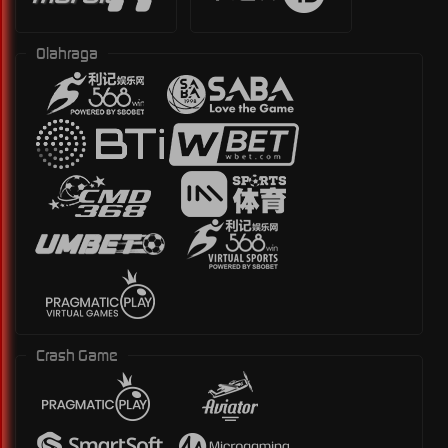
Olahraga
N
Crash Game