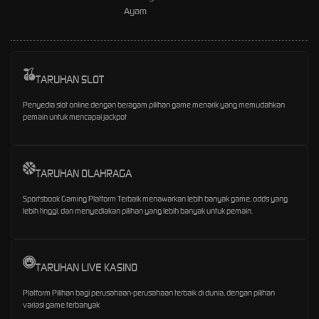
Ayam
TARUHAN SLOT
Penyedia slot online dengan beragam pilihan game menarik yang memudahkan
pemain untuk mencapai jackpot
TARUHAN OLAHRAGA
Sportsbook Gaming Platform Terbaik menawarkan lebih banyak game, odds yang
lebih tinggi, dan menyediakan pilihan yang lebih banyak untuk pemain.
TARUHAN LIVE KASINO
Platform Pilihan bagi perusahaan-perusahaan terbaik di dunia, dengan pilihan
variasi game terbanyak