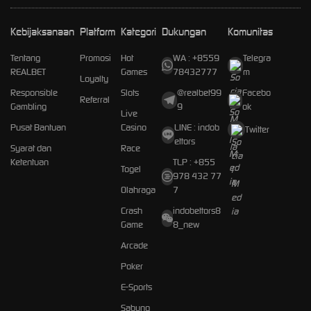
Kebijaksanaan
Platform
Kategori
Dukungan
Komunitas
Tentang
Promosi
Hot
WA : +8559
Telegra
REALBET
Games
78432777
m
Loyalty
Responsible
Slots
@realbet99
Facebo
Referral
Gambling
9
ok
Live
Pusat Bantuan
Casino
LINE : indob
Twitter
ettors
Syarat dan
Race
Ketentuan
TLP : +855
Togel
978 432 77
Olahraga
7
Crash
indobettors8
Game
8_new
Arcade
Poker
E-Sports
Sabung