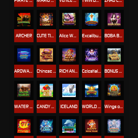
PIRATE LEGEND
MARIO AND FRIENDS
Venice Mask
TWIN DRAGON
ZHAO CAI TONG ZHI
ARCHER
CUTE TIGER
Alice Wonderland
Excalibur Legend
BOBA BOBA
AROWANAS LUCK
Chinese Fair
RICH AND WEALTHY
Celestial Goddess
BONUS BEAR
WATER MARGIN
CANDY CRUSH
ICELAND
WORLD CUP FRENZY
Wings of God