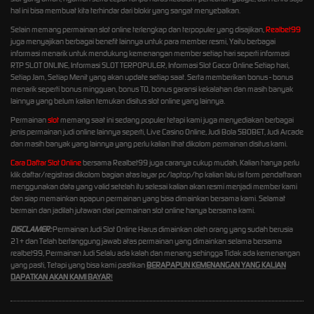
hal ini bisa membuat kita terhindar dari blokir yang sangat menyebalkan.
Selain memang permainan slot online terlengkap dan terpopuler yang disajikan,
Realbet99
juga menyajikan berbagai benefit lainnya untuk para member resmi, Yaitu berbagai
informasi menarik untuk mendukung kemenangan member setiap hari seperti informasi
RTP SLOT ONLINE, Informasi SLOT TERPOPULER, Informasi Slot Gacor Online Setiap hari,
Setiap Jam, Setiap Menit yang akan update setiap saat. Serta memberikan bonus - bonus
menarik seperti bonus mingguan, bonus TO, bonus garansi kekalahan dan masih banyak
lainnya yang belum kalian temukan disitus slot online yang lainnya.
Permainan
slot
memang saat ini sedang populer tetapi kami juga menyediakan berbagai
jenis permainan judi online lainnya seperti, Live Casino Online, Judi Bola SBOBET, Judi Arcade
dan masih banyak yang lainnya yang perlu kalian lihat dikolom permainan disitus kami.
Cara Daftar Slot Online
bersama Realbet99 juga caranya cukup mudah, Kalian hanya perlu
klik daftar/registrasi dikolom bagian atas layar pc/laptop/hp kalian lalu isi form pendaftaran
menggunakan data yang valid setelah itu selesai kalian akan resmi menjadi member kami
dan siap memainkan apapun permainan yang bisa dimainkan bersama kami. Selamat
bermain dan jadilah jutawan dari permainan slot online hanya bersama kami.
DISCLAMER:
Permainan Judi Slot Online Harus dimainkan oleh orang yang sudah berusia
21+ dan Telah bertanggung jawab atas permainan yang dimainkan selama bersama
realbet99, Permainan Judi Selalu ada kalah dan menang sehingga Tidak ada kemenangan
yang pasti, Tetapi yang bisa kami pastikan
BERAPAPUN KEMENANGAN YANG KALIAN
DAPATKAN AKAN KAMI BAYAR
!