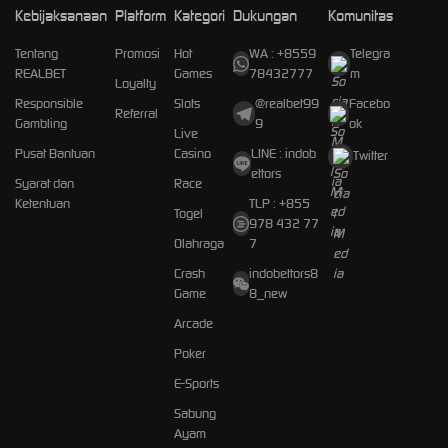
Kebijaksanaan
Platform
Kategori
Dukungan
Komunitas
Tentang
Promosi
Hot
WA : +8559
Telegra
REALBET
Games
78432777
m
Loyalty
Responsible
Slots
@realbet99
Facebo
Referral
Gambling
9
ok
Live
Pusat Bantuan
Casino
LINE : indob
Twitter
ettors
Syarat dan
Race
Ketentuan
TLP : +855
Togel
978 432 77
Olahraga
7
Crash
indobettors8
Game
8_new
Arcade
Poker
E-Sports
Sabung
Ayam