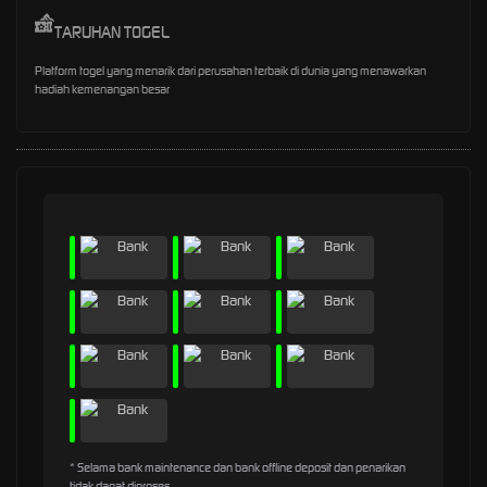
TARUHAN TOGEL
Platform togel yang menarik dari perusahan terbaik di dunia yang menawarkan
hadiah kemenangan besar
* Selama bank maintenance dan bank offline deposit dan penarikan
tidak dapat diproses