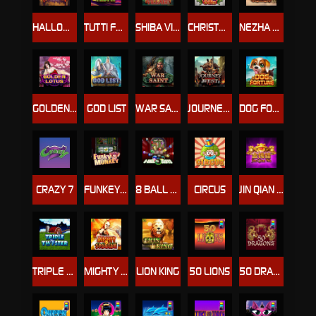
HALLOWIN
TUTTI FRUTTI
SHIBA VILLAGE
CHRISTMAS GIFT
NEZHA DEMON REBORN
GOLDEN LOTUS
GOD LIST
WAR SAINT
JOURNEY WEST
DOG FORTUNE
CRAZY 7
FUNKEY MONKEY
8 BALL SLOTS
CIRCUS
JIN QIAN WA
TRIPLE TWISTER
MIGHTY SPARTAN
LION KING
50 LIONS
50 DRAGONS