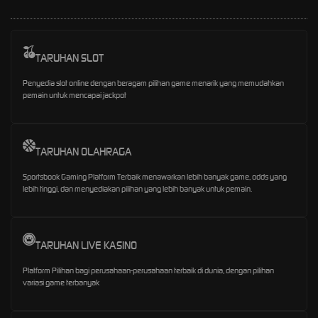
TARUHAN SLOT
Penyedia slot online dengan beragam pilihan game menarik yang memudahkan
pemain untuk mencapai jackpot
TARUHAN OLAHRAGA
Sportsbook Gaming Platform Terbaik menawarkan lebih banyak game, odds yang
lebih tinggi, dan menyediakan pilihan yang lebih banyak untuk pemain.
TARUHAN LIVE KASINO
Platform Pilihan bagi perusahaan-perusahaan terbaik di dunia, dengan pilihan
variasi game terbanyak