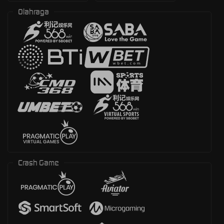
Olahraga
Crash Game